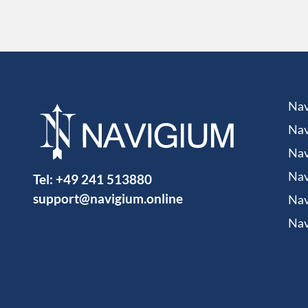
Nav
Nav
Nav
Tel:
+49 241 513880
Nav
support@navigium.online
Nav
Nav