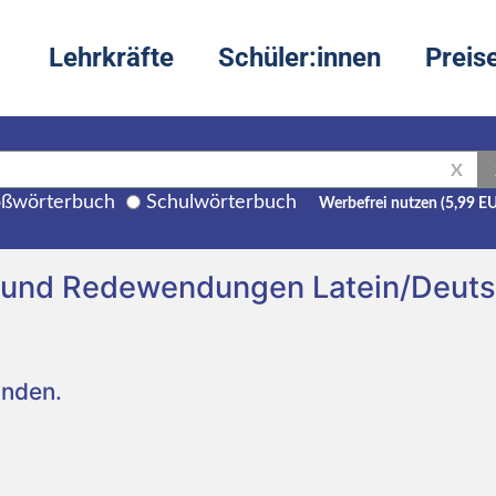
Lehrkräfte
Schüler:innen
Preis
X
ßwörterbuch
Schulwörterbuch
Werbefrei nutzen (5,99 E
g und Redewendungen Latein/Deut
unden.