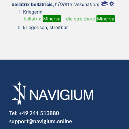
bellātrīx bellātrīcis, f
(Dritte Deklination)
Kriegerin
bellatrix
Minerva
-
die streitbare
Minerva
kriegerisch, streitbar
Tel:
+49 241 513880
support@navigium.online