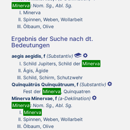
Minerva
:
Nom. Sg., Abl. Sg.
Minerva
Spinnen, Weben, Wollarbeit
Ölbaum, Olive
Ergebnis der Suche nach dt.
Bedeutungen
aegis aegidis, f
(Substantiv)
Schild Jupiters, Schild der
Minerva
Ägis, Ägide
Schild, Schirm, Schutzwehr
Quīnquātrūs Quīnquātruum, f
(Substantiv)
Fest der
Minerva
, Quinquatren
Minerva Minervae, f
(a-Deklination)
Minerva
:
Nom. Sg., Abl. Sg.
Minerva
Spinnen, Weben, Wollarbeit
Ölbaum, Olive