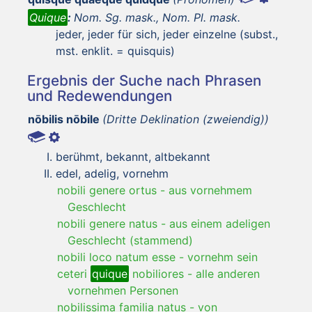
Quique
:
Nom. Sg. mask., Nom. Pl. mask.
jeder, jeder für sich, jeder einzelne (subst.,
mst. enklit. = quisquis)
Ergebnis der Suche nach Phrasen
und Redewendungen
nōbilis nōbile
(Dritte Deklination (zweiendig))
berühmt, bekannt, altbekannt
edel, adelig, vornehm
nobili genere ortus
-
aus vornehmem
Geschlecht
nobili genere natus
-
aus einem adeligen
Geschlecht (stammend)
nobili loco natum esse
-
vornehm sein
ceteri
quique
nobiliores
-
alle anderen
vornehmen Personen
nobilissima familia natus
-
von