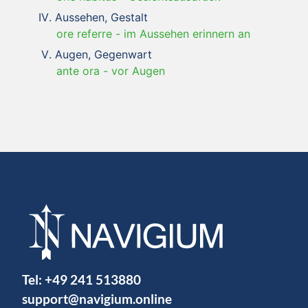
Aussehen, Gestalt
ore referre
-
im Aussehen erinnern an
Augen, Gegenwart
ante ora
-
vor Augen
Tel:
+49 241 513880
support@navigium.online