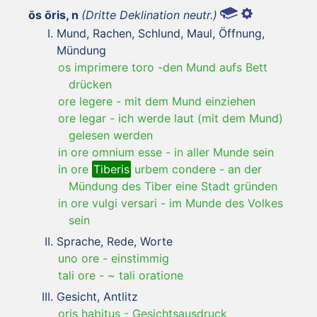
ōs ōris, n
(Dritte Deklination neutr.)
Mund, Rachen, Schlund, Maul, Öffnung,
Mündung
os imprimere toro -den Mund aufs Bett
drücken
ore legere
-
mit dem Mund einziehen
ore legar
-
ich werde laut (mit dem Mund)
gelesen werden
in ore omnium esse
-
in aller Munde sein
in ore
Tiberis
urbem condere
-
an der
Mündung des Tiber eine Stadt gründen
in ore vulgi versari
-
im Munde des Volkes
sein
Sprache, Rede, Worte
uno ore
-
einstimmig
tali ore
-
~ tali oratione
Gesicht, Antlitz
oris habitus
-
Gesichtsausdruck