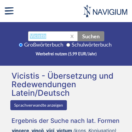
Suchen
X
Großwörterbuch
Schulwörterbuch
Werbefrei nutzen (5,99 EUR/Jahr)
Vicistis - Übersetzung und
Redewendungen
Latein/Deutsch
Sprachverwandte anzeigen
Ergebnis der Suche nach lat. Formen
vincere, vincō, vīcī, victum
(kons. Konjugation)