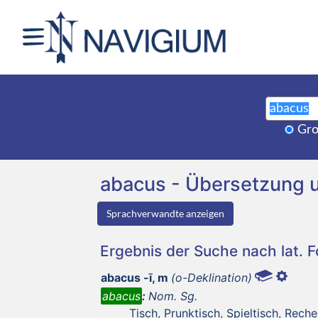
Gro
abacus - Übersetzung 
Sprachverwandte anzeigen
Ergebnis der Suche nach lat. 
abacus -ī, m
(o-Deklination)
abacus
:
Nom. Sg.
Tisch, Prunktisch, Spieltisch, Rech