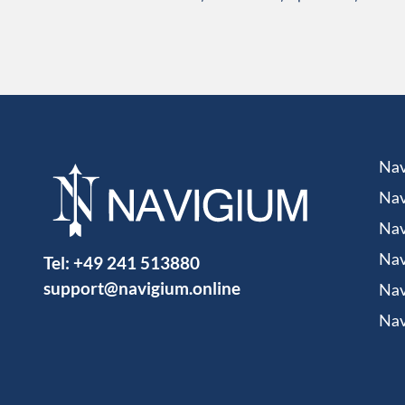
Nav
Nav
Nav
Tel:
+49 241 513880
Nav
support@navigium.online
Nav
Nav