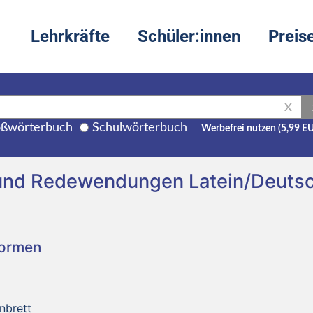
Lehrkräfte
Schüler:innen
Preis
X
ßwörterbuch
Schulwörterbuch
Werbefrei nutzen (5,99 E
und Redewendungen Latein/Deuts
Formen
enbrett