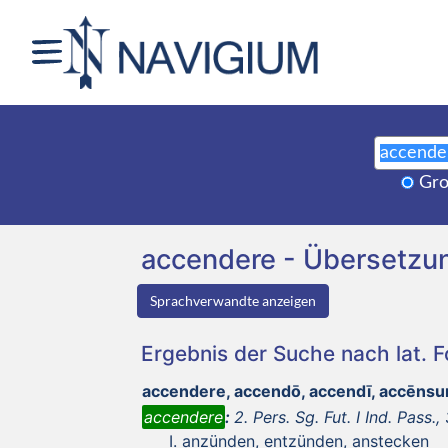
Gro
accendere - Übersetzu
Sprachverwandte anzeigen
Ergebnis der Suche nach lat. 
accendere, accendō, accendī, accēns
accendere
:
2. Pers. Sg. Fut. I Ind. Pass., 
anzünden, entzünden, anstecken