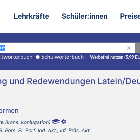
Lehrkräfte
Schüler:innen
Preis
X
ßwörterbuch
Schulwörterbuch
Werbefrei nutzen (5,99 E
ng und Redewendungen Latein/De
Formen
um
(kons. Konjugation)
3. Pers. Pl. Perf. Ind. Akt., Inf. Präs. Akt.