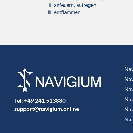
anfeuern, aufregen
entflammen
Nav
Nav
Nav
Tel:
+49 241 513880
Nav
support@navigium.online
Nav
Nav