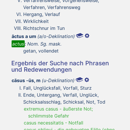
Verfahrensweise, Vorgehensweise,
Verfahren, Verfahrensweg
Hergang, Verlauf
Wirklichkeit
Richtschnur im Tun
āctus a um
(a/o-Deklination)
actus
:
Nom. Sg. mask.
getan, vollendet
Ergebnis der Suche nach Phrasen
und Redewendungen
cāsus -ūs, m
(u-Deklination)
Fall, Unglücksfall, Vorfall, Sturz
Ende, Untergang, Verfall, Unglück,
Schicksalsschlag, Schicksal, Not, Tod
extremus casus
-
äußerste Not;
schlimmste Gefahr
casus necessitatis
-
Notfall
casus obliqui
-
die gebeugten Fälle (ohne