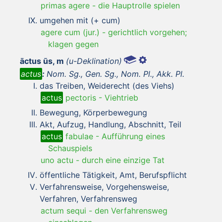
primas agere
-
die Hauptrolle spielen
umgehen mit (+ cum)
agere cum (jur.)
-
gerichtlich vorgehen;
klagen gegen
āctus ūs, m
(u-Deklination)
actus
:
Nom. Sg., Gen. Sg., Nom. Pl., Akk. Pl.
das Treiben, Weiderecht (des Viehs)
actus
pectoris
-
Viehtrieb
Bewegung, Körperbewegung
Akt, Aufzug, Handlung, Abschnitt, Teil
actus
fabulae
-
Aufführung eines
Schauspiels
uno actu
-
durch eine einzige Tat
öffentliche Tätigkeit, Amt, Berufspflicht
Verfahrensweise, Vorgehensweise,
Verfahren, Verfahrensweg
actum sequi
-
den Verfahrensweg