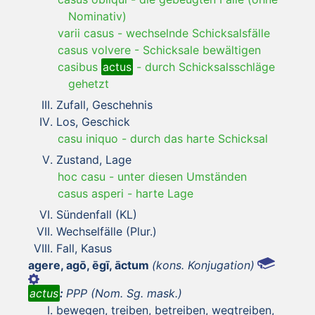
Nominativ)
varii casus
-
wechselnde Schicksalsfälle
casus volvere
-
Schicksale bewältigen
casibus
actus
-
durch Schicksalsschläge
gehetzt
Zufall, Geschehnis
Los, Geschick
casu iniquo
-
durch das harte Schicksal
Zustand, Lage
hoc casu
-
unter diesen Umständen
casus asperi
-
harte Lage
Sündenfall (KL)
Wechselfälle (Plur.)
Fall, Kasus
agere, agō, ēgī, āctum
(kons. Konjugation)
actus
:
PPP (Nom. Sg. mask.)
bewegen, treiben, betreiben, wegtreiben,