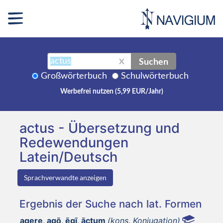
Suchen
X
Großwörterbuch
Schulwörterbuch
Werbefrei nutzen (5,99 EUR/Jahr)
actus - Übersetzung und
Redewendungen
Latein/Deutsch
Sprachverwandte anzeigen
Ergebnis der Suche nach lat. Formen
agere, agō, ēgī, āctum
(kons. Konjugation)