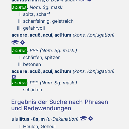
acutus
:
Nom. Sg. mask.
spitz, scharf
scharfsinnig, geistreich
gefahrvoll
acuere, acuō, acuī, acūtum
(kons. Konjugation)
acutus
:
PPP (Nom. Sg. mask.)
schärfen, spitzen
betonen
acuere, acuō, acuī, acūtum
(kons. Konjugation)
acutus
:
PPP (Nom. Sg. mask.)
schärfen
Ergebnis der Suche nach Phrasen
und Redewendungen
ululātus -ūs, m
(u-Deklination)
Heulen, Geheul