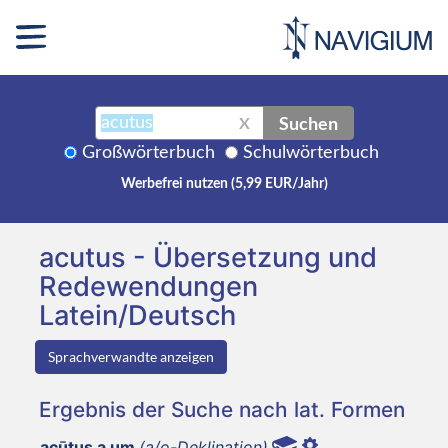
Suchen
X
Großwörterbuch
Schulwörterbuch
Werbefrei nutzen (5,99 EUR/Jahr)
acutus - Übersetzung und
Redewendungen
Latein/Deutsch
Sprachverwandte anzeigen
Ergebnis der Suche nach lat. Formen
acūtus a um
(a/o-Deklination)