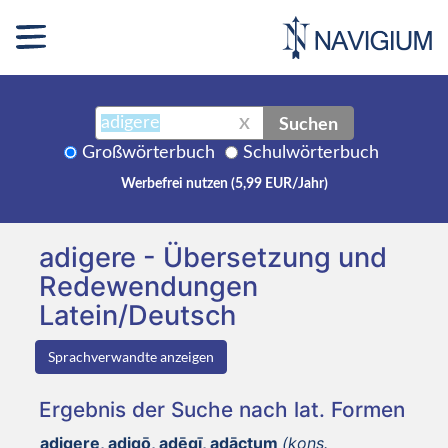
Suchen
X
Großwörterbuch
Schulwörterbuch
Werbefrei nutzen (5,99 EUR/Jahr)
adigere - Übersetzung und
Redewendungen
Latein/Deutsch
Sprachverwandte anzeigen
Ergebnis der Suche nach lat. Formen
adigere, adigō, adēgī, adāctum
(kons.