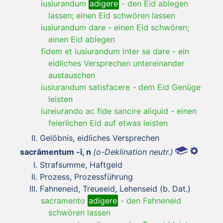
iusiurandum
adigere
-
den Eid ablegen
lassen; einen Eid schwören lassen
iusiurandum dare
-
einen Eid schwören;
einen Eid ablegen
fidem et iusiurandum inter se dare
-
ein
eidliches Versprechen untereinander
austauschen
iusiurandum satisfacere
-
dem Eid Genüge
leisten
iureiurando ac fide sancire aliquid
-
einen
feierlichen Eid auf etwas leisten
Gelöbnis, eidliches Versprechen
sacrāmentum -ī, n
(o-Deklination neutr.)
Strafsumme, Haftgeld
Prozess, Prozessführung
Fahneneid, Treueeid, Lehenseid (b. Dat.)
sacramento
adigere
-
den Fahneneid
schwören lassen