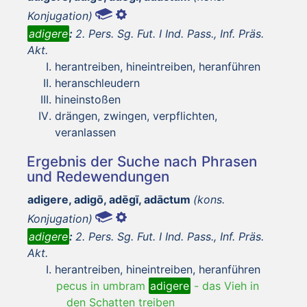
Konjugation)
adigere
:
2. Pers. Sg. Fut. I Ind. Pass., Inf. Präs.
Akt.
herantreiben, hineintreiben, heranführen
heranschleudern
hineinstoßen
drängen, zwingen, verpflichten,
veranlassen
Ergebnis der Suche nach Phrasen
und Redewendungen
adigere, adigō, adēgī, adāctum
(kons.
Konjugation)
adigere
:
2. Pers. Sg. Fut. I Ind. Pass., Inf. Präs.
Akt.
herantreiben, hineintreiben, heranführen
pecus in umbram
adigere
-
das Vieh in
den Schatten treiben