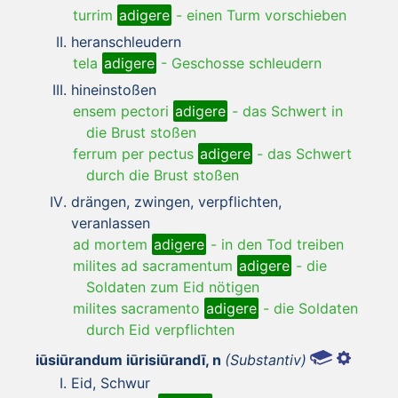
turrim
adigere
-
einen Turm vorschieben
heranschleudern
tela
adigere
-
Geschosse schleudern
hineinstoßen
ensem pectori
adigere
-
das Schwert in
die Brust stoßen
ferrum per pectus
adigere
-
das Schwert
durch die Brust stoßen
drängen, zwingen, verpflichten,
veranlassen
ad mortem
adigere
-
in den Tod treiben
milites ad sacramentum
adigere
-
die
Soldaten zum Eid nötigen
milites sacramento
adigere
-
die Soldaten
durch Eid verpflichten
iūsiūrandum iūrisiūrandī, n
(Substantiv)
Eid, Schwur