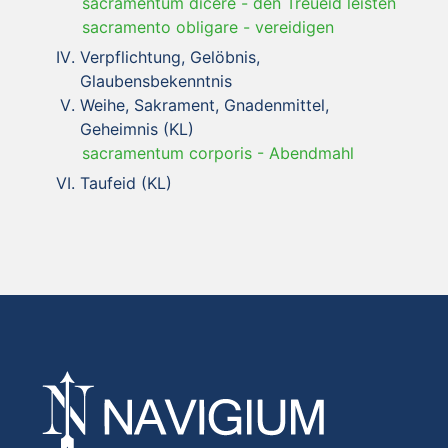
sacramentum dicere
-
den Treueid leisten
sacramento obligare
-
vereidigen
Verpflichtung, Gelöbnis,
Glaubensbekenntnis
Weihe, Sakrament, Gnadenmittel,
Geheimnis (KL)
sacramentum corporis
-
Abendmahl
Taufeid (KL)