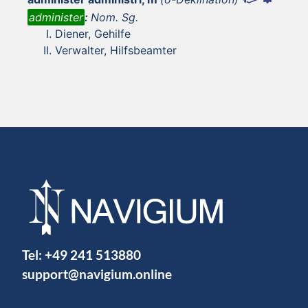
administer
:
Nom. Sg.
Diener, Gehilfe
Verwalter, Hilfsbeamter
Tel:
+49 241 513880
support@navigium.online