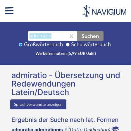
Suchen
X
Großwörterbuch
Schulwörterbuch
Werbefrei nutzen (5,99 EUR/Jahr)
admiratio - Übersetzung und
Redewendungen
Latein/Deutsch
Sprachverwandte anzeigen
Ergebnis der Suche nach lat. Formen
admīrātiō admīrātiōnis, f
(Dritte Deklination)