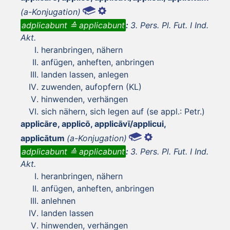
(a-Konjugation)
adplicabunt ≙ applicabunt
:
3. Pers. Pl. Fut. I Ind.
Akt.
heranbringen, nähern
anfügen, anheften, anbringen
landen lassen, anlegen
zuwenden, aufopfern (KL)
hinwenden, verhängen
sich nähern, sich legen auf (se appl.: Petr.)
applicāre, applicō, applicāvī/applicui,
applicātum
(a-Konjugation)
adplicabunt ≙ applicabunt
:
3. Pers. Pl. Fut. I Ind.
Akt.
heranbringen, nähern
anfügen, anheften, anbringen
anlehnen
landen lassen
hinwenden, verhängen