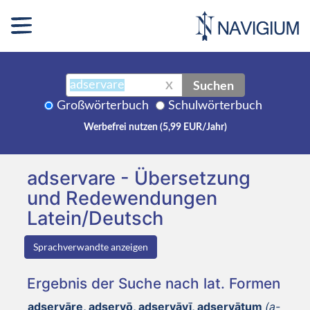
Suchen
X
Großwörterbuch
Schulwörterbuch
Werbefrei nutzen (5,99 EUR/Jahr)
adservare - Übersetzung
und Redewendungen
Latein/Deutsch
Sprachverwandte anzeigen
Ergebnis der Suche nach lat. Formen
adservāre, adservō, adservāvī, adservātum
(a-