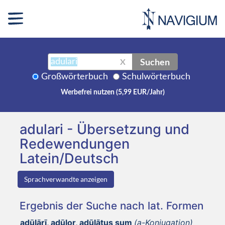
Suchen
X
Großwörterbuch
Schulwörterbuch
Werbefrei nutzen (5,99 EUR/Jahr)
adulari - Übersetzung und
Redewendungen
Latein/Deutsch
Sprachverwandte anzeigen
Ergebnis der Suche nach lat. Formen
adūlārī, adūlor, adūlātus sum
(a-Konjugation)