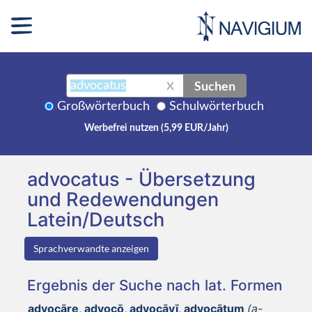
Suchen
X
Großwörterbuch
Schulwörterbuch
Werbefrei nutzen (5,99 EUR/Jahr)
advocatus - Übersetzung
und Redewendungen
Latein/Deutsch
Sprachverwandte anzeigen
Ergebnis der Suche nach lat. Formen
advocāre, advocō, advocāvī, advocātum
(a-