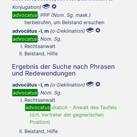
Konjugation)
advocatus
:
PPP (Nom. Sg. mask.)
herbeirufen, um Beistand ersuchen
advocātus -ī, m
(o-Deklination)
advocatus
:
Nom. Sg.
Rechtsanwalt
Beistand, Hilfe
Ergebnis der Suche nach Phrasen
und Redewendungen
advocātus -ī, m
(o-Deklination)
advocatus
:
Nom. Sg.
Rechtsanwalt
advocatus
diaboli
-
Anwalt des Teufels
(d.h. Vertreter der gegnerischen
Position)
Beistand, Hilfe