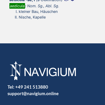
aedicula
:
Nom. Sg., Abl. Sg.
kleiner Bau, Häuschen
Nische, Kapelle
Tel:
+49 241 513880
support@navigium.online