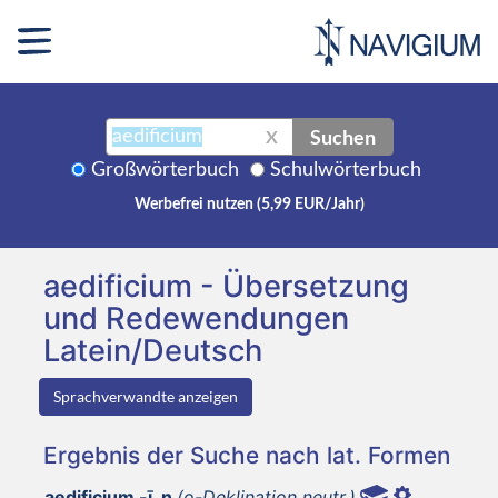
Suchen
X
Großwörterbuch
Schulwörterbuch
Werbefrei nutzen (5,99 EUR/Jahr)
aedificium - Übersetzung
und Redewendungen
Latein/Deutsch
Sprachverwandte anzeigen
Ergebnis der Suche nach lat. Formen
aedificium -ī, n
(o-Deklination neutr.)