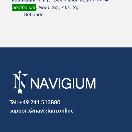
aedificium
:
Nom. Sg., Akk. Sg.
Gebäude
Tel:
+49 241 513880
support@navigium.online