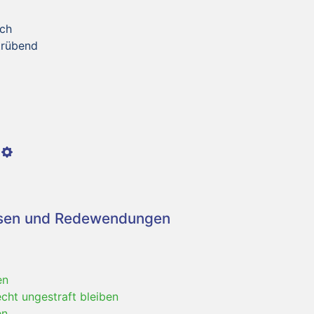
sch
etrübend
asen und Redewendungen
en
echt ungestraft bleiben
en