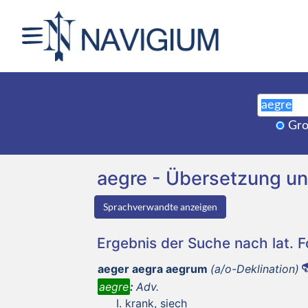
Gro
aegre - Übersetzung u
Sprachverwandte anzeigen
Ergebnis der Suche nach lat. 
aeger aegra aegrum
(a/o-Deklination)
aegre
:
Adv.
krank, siech