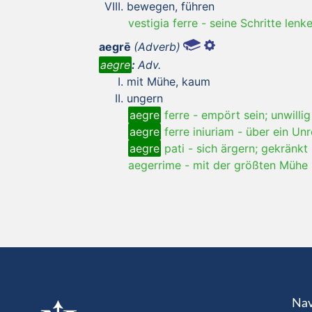
bewegen, führen
vestigia ferre
-
seine Schritte lenk
aegrē
(Adverb)
aegre
:
Adv.
mit Mühe, kaum
ungern
aegre
ferre
-
empört sein; unwillig
aegre
ferre iniuriam
-
über ein Unr
aegre
pati
-
sich ärgern; gekränkt 
aegerrime
-
mit der größten Mühe
Nav