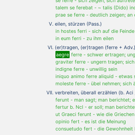
se ferre
-
sich zeigen; sich auftret
talem se ferebat
-
~ talis (Dido) i
prae se ferre
-
deutlich zeigen; an
eilen, stürzen (Pass.)
in hostes ferri
-
sich auf die Feinde
in eum ferri
-
zu ihm eilen
(er)tragen, (er)tragen (ferre + Adv.
aegre
ferre
-
schwer ertragen; ung
graviter ferre
-
ungern tragen; sich
indigne ferre
-
unwillig sein
iniquo animo ferre aliquid
-
etwas 
moleste ferre
-
übel nehmen; sich 
verbreiten, überall erzählen (b. Aci 
ferunt
-
man sagt; man berichtet; e
fertur b. NcI
-
er soll; man berichte
ut Graeci ferunt
-
wie die Griechen
opinio fert
-
es ist die Meinung
consuetudo fert
-
die Gewohnheit b