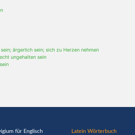
en
 sein; ärgerlich sein; sich zu Herzen nehmen
echt ungehalten sein
sein
igium für Englisch
Latein Wörterbuch