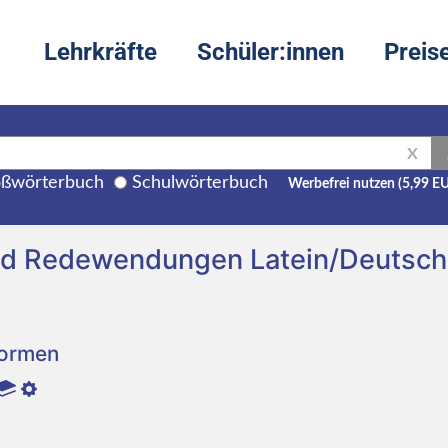
Lehrkräfte
Schüler:innen
Preis
X
ßwörterbuch
Schulwörterbuch
Werbefrei nutzen (5,99 E
nd Redewendungen Latein/Deutsch
Formen