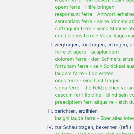
opem ferre
-
Hilfe bringen
responsum ferre
-
Antwort erhalte
sententiam ferre
-
seine Stimme abg
suffragium ferre
-
seine Stimme a
condiciones ferre
-
Vorschläge ma
wegtragen, forttragen, ertragen, p
ferre et agere
-
ausplündern
dolorem ferre
-
den Schmerz ertr
fortunam ferre
-
sein Schicksal au
laudem ferre
-
Lob ernten
onus ferre
-
eine Last tragen
signa ferre
-
die Feldzeichen vora
caecum ferri libidine
-
blind sein v
praecipitem ferri aliqua re
-
sich d
berichten, erzählen
insigni laude ferre
-
über alles lob
zur Schau tragen, bekennen (refl.)