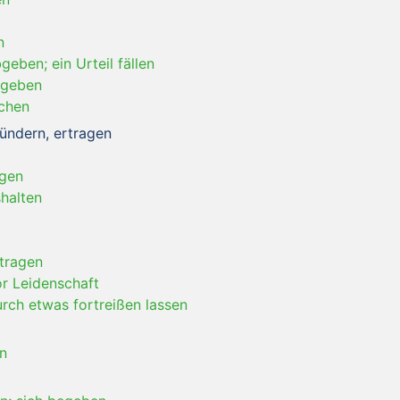
n
eben; ein Urteil fällen
bgeben
chen
lündern, ertragen
agen
shalten
ntragen
or Leidenschaft
urch etwas fortreißen lassen
en