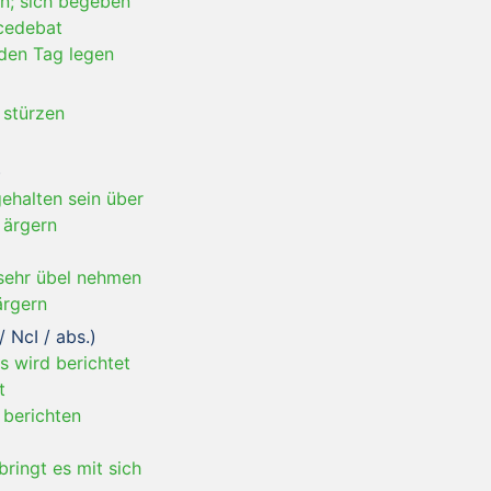
en; sich begeben
ncedebat
 den Tag legen
 stürzen
)
ehalten sein über
 ärgern
sehr übel nehmen
ärgern
/ NcI / abs.)
s wird berichtet
t
 berichten
ringt es mit sich