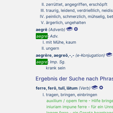
zerrüttet, angegriffen, erschöpft
traurig, leidend, verdrießlich, neidi
peinlich, schmerzlich, mühselig, b
ärgerlich, ungehalten
aegrē
(Adverb)
aegre
:
Adv.
mit Mühe, kaum
ungern
aegrēre, aegreō,-,-
(e-Konjugation)
aegre
:
Imp. Sg.
krank sein
Ergebnis der Suche nach Phr
ferre, ferō, tulī, lātum
(Verb)
tragen, bringen, einbringen
auxilium / opem ferre
-
Hilfe bring
iniuriam impune ferre
-
für ein Unr
legem ferre
-
ein Gesetz beantrag