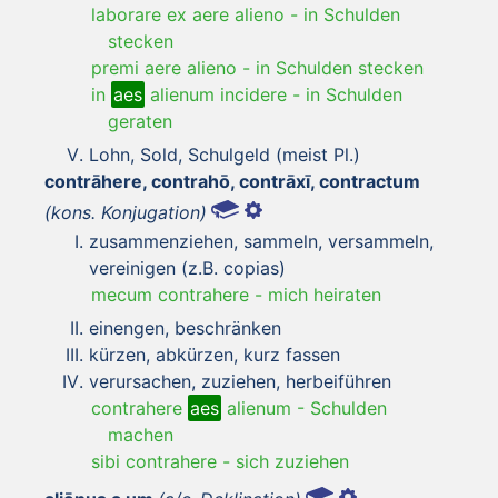
laborare ex aere alieno
-
in Schulden
stecken
premi aere alieno
-
in Schulden stecken
in
aes
alienum incidere
-
in Schulden
geraten
Lohn, Sold, Schulgeld (meist Pl.)
contrāhere, contrahō, contrāxī, contractum
(kons. Konjugation)
zusammenziehen, sammeln, versammeln,
vereinigen (z.B. copias)
mecum contrahere
-
mich heiraten
einengen, beschränken
kürzen, abkürzen, kurz fassen
verursachen, zuziehen, herbeiführen
contrahere
aes
alienum
-
Schulden
machen
sibi contrahere
-
sich zuziehen