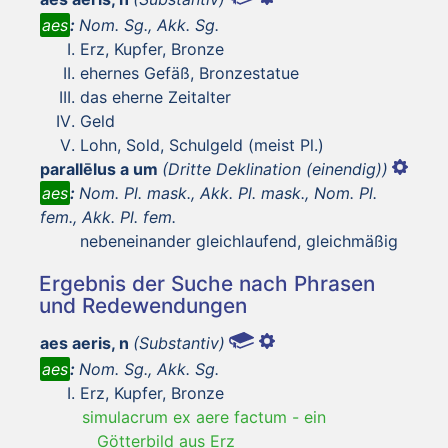
aes
:
Nom. Sg., Akk. Sg.
Erz, Kupfer, Bronze
ehernes Gefäß, Bronzestatue
das eherne Zeitalter
Geld
Lohn, Sold, Schulgeld (meist Pl.)
parallēlus a um
(Dritte Deklination (einendig))
aes
:
Nom. Pl. mask., Akk. Pl. mask., Nom. Pl.
fem., Akk. Pl. fem.
nebeneinander gleichlaufend, gleichmäßig
Ergebnis der Suche nach Phrasen
und Redewendungen
aes aeris, n
(Substantiv)
aes
:
Nom. Sg., Akk. Sg.
Erz, Kupfer, Bronze
simulacrum ex aere factum
-
ein
Götterbild aus Erz