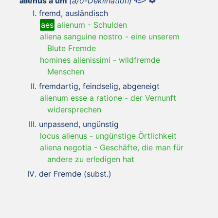
aliēnus a um
(a/o-Deklination)
fremd, ausländisch
aes
alienum
-
Schulden
aliena sanguine nostro
-
eine unserem
Blute Fremde
homines alienissimi
-
wildfremde
Menschen
fremdartig, feindselig, abgeneigt
alienum esse a ratione
-
der Vernunft
widersprechen
unpassend, ungünstig
locus alienus
-
ungünstige Örtlichkeit
aliena negotia
-
Geschäfte, die man für
andere zu erledigen hat
der Fremde (subst.)