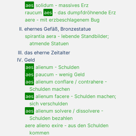
aes
solidum
-
massives Erz
raucum
aes
-
das dumpfdröhnende Erz
aere
-
mit erzbeschlagenem Bug
ehernes Gefäß, Bronzestatue
spirantia aera
-
lebende Standbilder;
atmende Statuen
das eherne Zeitalter
Geld
aes
alienum
-
Schulden
aes
paucum
-
wenig Geld
aes
alienum conflare / contrahere
-
Schulden machen
aes
alienum facere
-
Schulden machen;
sich verschulden
aes
alienum solvere / dissolvere
-
Schulden bezahlen
aere alieno exire
-
aus den Schulden
kommen