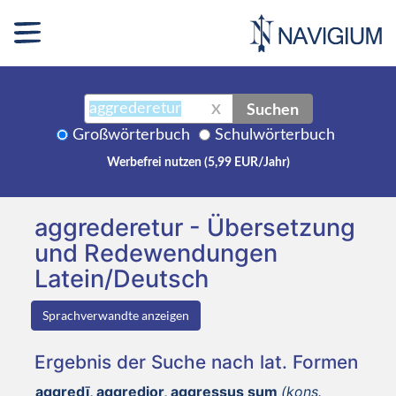
Suchen
X
Großwörterbuch
Schulwörterbuch
Werbefrei nutzen (5,99 EUR/Jahr)
aggrederetur - Übersetzung
und Redewendungen
Latein/Deutsch
Sprachverwandte anzeigen
Ergebnis der Suche nach lat. Formen
aggredī, aggredior, aggressus sum
(kons.