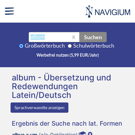
Suchen
X
Großwörterbuch
Schulwörterbuch
Werbefrei nutzen (5,99 EUR/Jahr)
album - Übersetzung und
Redewendungen
Latein/Deutsch
Sprachverwandte anzeigen
Ergebnis der Suche nach lat. Formen
albus a um
(a/o-Deklination)