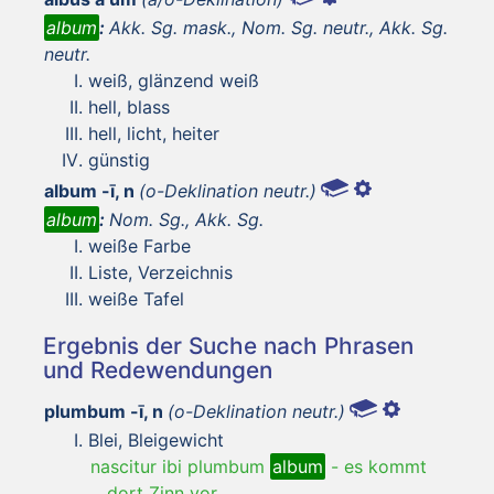
album
:
Akk. Sg. mask., Nom. Sg. neutr., Akk. Sg.
neutr.
weiß, glänzend weiß
hell, blass
hell, licht, heiter
günstig
album -ī, n
(o-Deklination neutr.)
album
:
Nom. Sg., Akk. Sg.
weiße Farbe
Liste, Verzeichnis
weiße Tafel
Ergebnis der Suche nach Phrasen
und Redewendungen
plumbum -ī, n
(o-Deklination neutr.)
Blei, Bleigewicht
nascitur ibi plumbum
album
-
es kommt
dort Zinn vor