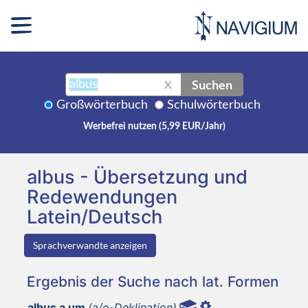
Suchen
X
Großwörterbuch
Schulwörterbuch
Werbefrei nutzen (5,99 EUR/Jahr)
albus - Übersetzung und
Redewendungen
Latein/Deutsch
Sprachverwandte anzeigen
Ergebnis der Suche nach lat. Formen
albus a um
(a/o-Deklination)