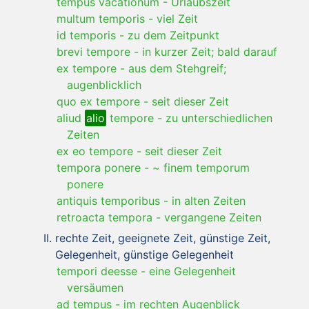
tempus vacationum
-
Urlaubszeit
multum temporis
-
viel Zeit
id temporis
-
zu dem Zeitpunkt
brevi tempore
-
in kurzer Zeit; bald darauf
ex tempore
-
aus dem Stehgreif;
augenblicklich
quo ex tempore
-
seit dieser Zeit
aliud
alio
tempore
-
zu unterschiedlichen
Zeiten
ex eo tempore
-
seit dieser Zeit
tempora ponere
-
~ finem temporum
ponere
antiquis temporibus
-
in alten Zeiten
retroacta tempora
-
vergangene Zeiten
rechte Zeit, geeignete Zeit, günstige Zeit,
Gelegenheit, günstige Gelegenheit
tempori deesse
-
eine Gelegenheit
versäumen
ad tempus
-
im rechten Augenblick