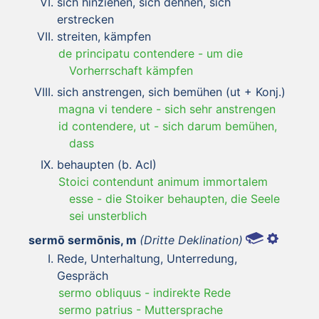
sich hinziehen, sich dehnen, sich
erstrecken
streiten, kämpfen
de principatu contendere
-
um die
Vorherrschaft kämpfen
sich anstrengen, sich bemühen (ut + Konj.)
magna vi tendere
-
sich sehr anstrengen
id contendere, ut
-
sich darum bemühen,
dass
behaupten (b. AcI)
Stoici contendunt animum immortalem
esse
-
die Stoiker behaupten, die Seele
sei unsterblich
sermō sermōnis, m
(Dritte Deklination)
Rede, Unterhaltung, Unterredung,
Gespräch
sermo obliquus
-
indirekte Rede
sermo patrius
-
Muttersprache