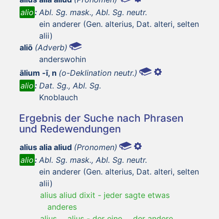
alio
:
Abl. Sg. mask., Abl. Sg. neutr.
ein anderer (Gen. alterius, Dat. alteri, selten
alii)
aliō
(Adverb)
anderswohin
ālium -ī, n
(o-Deklination neutr.)
alio
:
Dat. Sg., Abl. Sg.
Knoblauch
Ergebnis der Suche nach Phrasen
und Redewendungen
alius alia aliud
(Pronomen)
alio
:
Abl. Sg. mask., Abl. Sg. neutr.
ein anderer (Gen. alterius, Dat. alteri, selten
alii)
alius aliud dixit
-
jeder sagte etwas
anderes
alius ... alius
-
der eine ... der andere