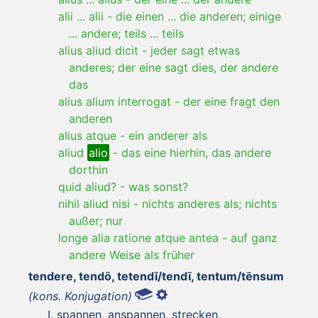
alii ... alii
-
die einen ... die anderen; einige
... andere; teils ... teils
alius aliud dicit
-
jeder sagt etwas
anderes; der eine sagt dies, der andere
das
alius alium interrogat
-
der eine fragt den
anderen
alius atque
-
ein anderer als
aliud
alio
-
das eine hierhin, das andere
dorthin
quid aliud?
-
was sonst?
nihil aliud nisi
-
nichts anderes als; nichts
außer; nur
longe alia ratione atque antea
-
auf ganz
andere Weise als früher
tendere, tendō, tetendī/tendī, tentum/tēnsum
(kons. Konjugation)
spannen, anspannen, strecken,