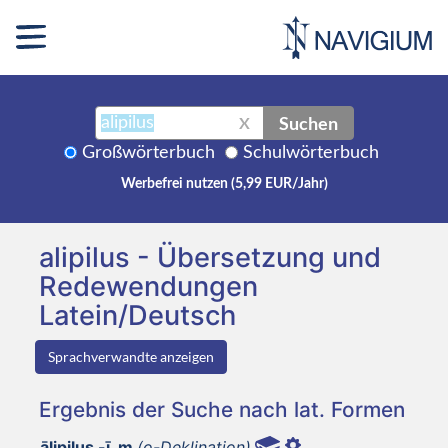
Suchen
X
Großwörterbuch
Schulwörterbuch
Werbefrei nutzen (5,99 EUR/Jahr)
alipilus - Übersetzung und
Redewendungen
Latein/Deutsch
Sprachverwandte anzeigen
Ergebnis der Suche nach lat. Formen
ālipilus -ī, m
(o-Deklination)