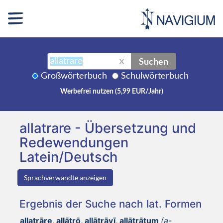
Suchen
X
Großwörterbuch
Schulwörterbuch
Werbefrei nutzen (5,99 EUR/Jahr)
allatrare - Übersetzung und
Redewendungen
Latein/Deutsch
Sprachverwandte anzeigen
Ergebnis der Suche nach lat. Formen
allatrāre, allātrō, allātrāvī, allātrātum
(a-