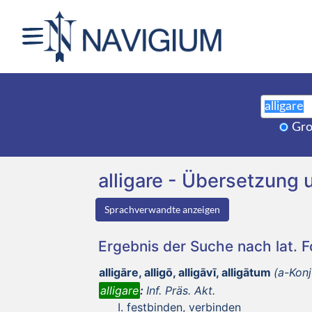
Gro
alligare - Übersetzun
Sprachverwandte anzeigen
Ergebnis der Suche nach lat. 
alligāre, alligō, alligāvī, alligātum
(a-Konj
alligare
:
Inf. Präs. Akt.
festbinden, verbinden