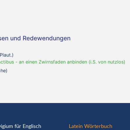
asen und Redewendungen
Plaut.)
actibus
-
an einen Zwirnsfaden anbinden (i.S. von nutzlos)
che)
igium für Englisch
Latein Wörterbuch