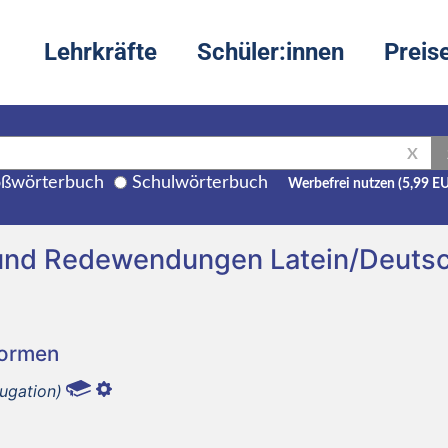
Lehrkräfte
Schüler:innen
Preis
X
ßwörterbuch
Schulwörterbuch
Werbefrei nutzen (5,99 E
g und Redewendungen Latein/Deuts
Formen
ugation)