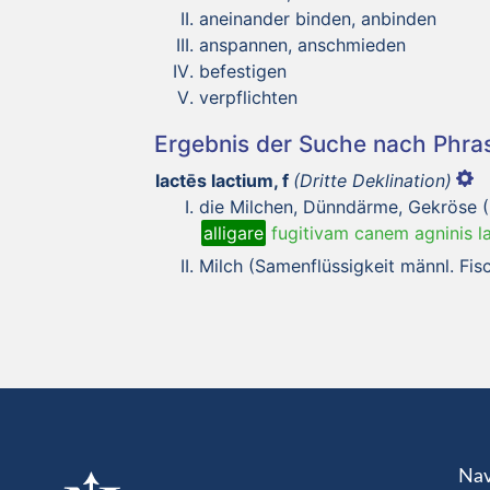
aneinander binden, anbinden
anspannen, anschmieden
befestigen
verpflichten
Ergebnis der Suche nach Phr
lactēs lactium, f
(Dritte Deklination)
die Milchen, Dünndärme, Gekröse (
alligare
fugitivam canem agninis l
Milch (Samenflüssigkeit männl. Fis
Nav