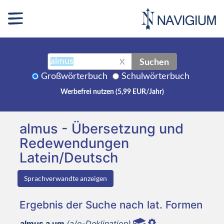
Suchen
X
Großwörterbuch
Schulwörterbuch
Werbefrei nutzen (5,99 EUR/Jahr)
almus - Übersetzung und
Redewendungen
Latein/Deutsch
Sprachverwandte anzeigen
Ergebnis der Suche nach lat. Formen
almus a um
(a/o-Deklination)