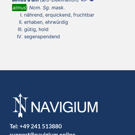
almus
:
Nom. Sg. mask.
nährend, erquickend, fruchtbar
erhaben, ehrwürdig
gütig, hold
segenspendend
Tel:
+49 241 513880
support@navigium.online