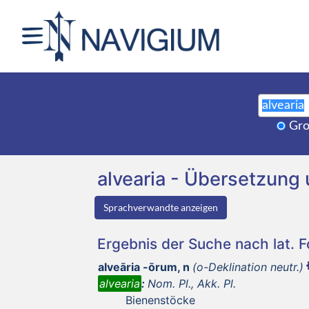
Gro
alvearia - Übersetzun
Sprachverwandte anzeigen
Ergebnis der Suche nach lat. 
alveāria -ōrum, n
(o-Deklination neutr.)
alvearia
:
Nom. Pl., Akk. Pl.
Bienenstöcke