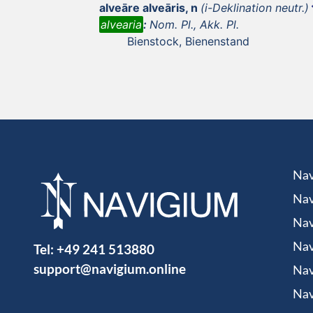
alveāre alveāris, n
(i-Deklination neutr.)
alvearia
:
Nom. Pl., Akk. Pl.
Bienstock, Bienenstand
Nav
Nav
Nav
Tel:
+49 241 513880
Nav
support@navigium.online
Nav
Nav