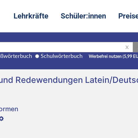
Lehrkräfte
Schüler:innen
Preis
X
ßwörterbuch
Schulwörterbuch
Werbefrei nutzen (5,99 E
g und Redewendungen Latein/Deuts
Formen