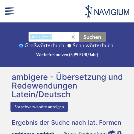
Suchen
X
Großwörterbuch
Schulwörterbuch
Werbefrei nutzen (5,99 EUR/Jahr)
ambigere - Übersetzung und
Redewendungen
Latein/Deutsch
Sprachverwandte anzeigen
Ergebnis der Suche nach lat. Formen
ambigere, ambigō,-,-
(kons. Konjugation)