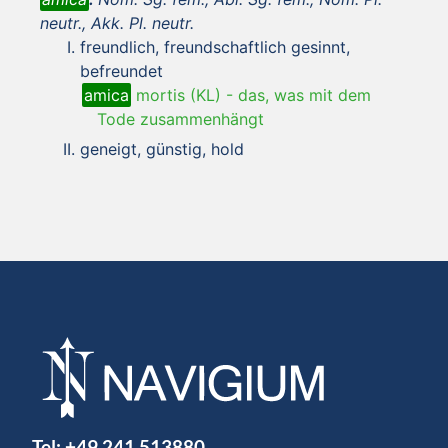
neutr., Akk. Pl. neutr.
freundlich, freundschaftlich gesinnt,
befreundet
amica
mortis (KL)
-
das, was mit dem
Tode zusammenhängt
geneigt, günstig, hold
Tel:
+49 241 513880