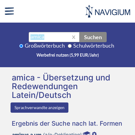
Suchen
X
Großwörterbuch
Schulwörterbuch
Werbefrei nutzen (5,99 EUR/Jahr)
amica - Übersetzung und
Redewendungen
Latein/Deutsch
Sprachverwandte anzeigen
Ergebnis der Suche nach lat. Formen
amīcus a um
(a/o-Deklination)