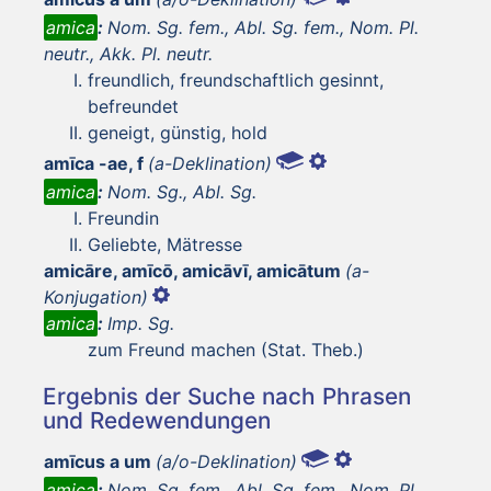
amica
:
Nom. Sg. fem., Abl. Sg. fem., Nom. Pl.
neutr., Akk. Pl. neutr.
freundlich, freundschaftlich gesinnt,
befreundet
geneigt, günstig, hold
amīca -ae, f
(a-Deklination)
amica
:
Nom. Sg., Abl. Sg.
Freundin
Geliebte, Mätresse
amicāre, amīcō, amicāvī, amicātum
(a-
Konjugation)
amica
:
Imp. Sg.
zum Freund machen (Stat. Theb.)
Ergebnis der Suche nach Phrasen
und Redewendungen
amīcus a um
(a/o-Deklination)
amica
:
Nom. Sg. fem., Abl. Sg. fem., Nom. Pl.