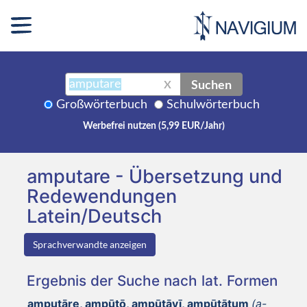
Suchen
X
Großwörterbuch
Schulwörterbuch
Werbefrei nutzen (5,99 EUR/Jahr)
amputare - Übersetzung und
Redewendungen
Latein/Deutsch
Sprachverwandte anzeigen
Ergebnis der Suche nach lat. Formen
amputāre, ampūtō, ampūtāvī, ampūtātum
(a-