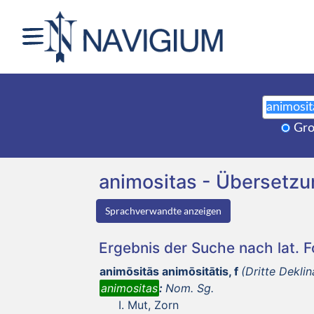
Gro
animositas - Übersetz
Sprachverwandte anzeigen
Ergebnis der Suche nach lat. 
animōsitās animōsitātis, f
(Dritte Deklin
animositas
:
Nom. Sg.
Mut, Zorn