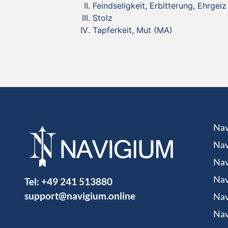
Feindseligkeit, Erbitterung, Ehrgeiz
Stolz
Tapferkeit, Mut (MA)
Nav
Nav
Nav
Tel:
+49 241 513880
Nav
support@navigium.online
Nav
Nav