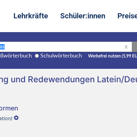
Lehrkräfte
Schüler:innen
Preis
X
ßwörterbuch
Schulwörterbuch
Werbefrei nutzen (5,99 E
ung und Redewendungen Latein/De
Formen
ation)