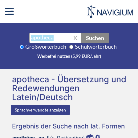
Suchen
X
Großwörterbuch
Schulwörterbuch
Werbefrei nutzen (5,99 EUR/Jahr)
apotheca - Übersetzung und
Redewendungen
Latein/Deutsch
Sprachverwandte anzeigen
Ergebnis der Suche nach lat. Formen
apothēca -ae, f
(a-Deklination)