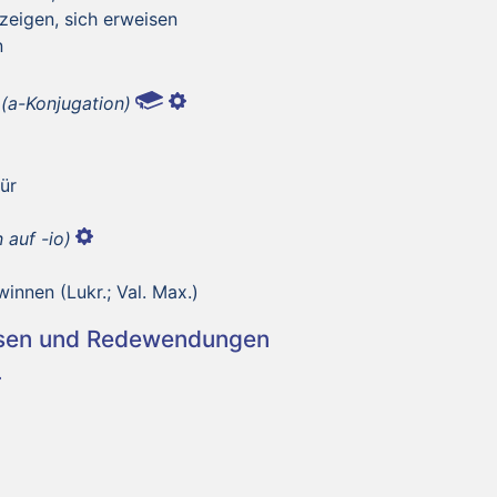
 zeigen, sich erweisen
n
(a-Konjugation)
ür
 auf -io)
nnen (Lukr.; Val. Max.)
asen und Redewendungen