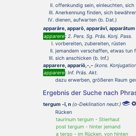
offenkundig sein, einleuchten, sich
Anerkennung finden, sich bewähre
dienen, aufwarten (b. Dat.)
apparāre, apparō, apparāvī, apparātum
apparere
:
2. Pers. Sg. Präs. Konj. Pass.
vorbereiten, zubereiten, rüsten
jemandem verschaffen, etwas tun f
sich anschicken (b. Inf.)
apparere, appariō,-,-
(kons. Konjugation
apparere
:
Inf. Präs. Akt.
dazu erwerben, größeren Raum gewi
Ergebnis der Suche nach Phr
tergum -ī, n
(o-Deklination neutr.)
Rücken
taurinum tergum
-
Stierhaut
post tergum
-
hinter jemand
a tergo
-
im Rücken, von hinten