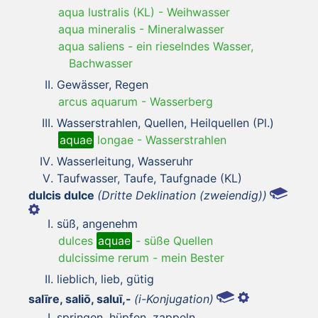
aqua lustralis (KL)
-
Weihwasser
aqua mineralis
-
Mineralwasser
aqua saliens
-
ein rieselndes Wasser,
Bachwasser
Gewässer, Regen
arcus aquarum
-
Wasserberg
Wasserstrahlen, Quellen, Heilquellen (Pl.)
aquae
longae
-
Wasserstrahlen
Wasserleitung, Wasseruhr
Taufwasser, Taufe, Taufgnade (KL)
dulcis dulce
(Dritte Deklination (zweiendig))
süß, angenehm
dulces
aquae
-
süße Quellen
dulcissime rerum
-
mein Bester
lieblich, lieb, gütig
salīre, saliō, saluī,-
(i-Konjugation)
springen, hüpfen, zappeln