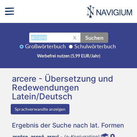
Suchen
X
Großwörterbuch
Schulwörterbuch
Werbefrei nutzen (5,99 EUR/Jahr)
arcere - Übersetzung und
Redewendungen
Latein/Deutsch
Sprachverwandte anzeigen
Ergebnis der Suche nach lat. Formen
arcēre, arceō, arcuī,-
(e-Konjugation)