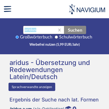
Suchen
X
Großwörterbuch
Schulwörterbuch
Werbefrei nutzen (5,99 EUR/Jahr)
aridus - Übersetzung und
Redewendungen
Latein/Deutsch
Sprachverwandte anzeigen
Ergebnis der Suche nach lat. Formen
āridus a um
(a/o-Deklination)