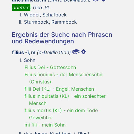
arietum
:
Gen. Pl.
Widder, Schafbock
Sturmbock, Rammbock
Ergebnis der Suche nach Phrasen
und Redewendungen
fīlius -ī, m
(o-Deklination)
Sohn
Filius Dei
-
Gottessohn
Filius hominis
-
der Menschensohn
(Christus)
filii Dei (KL)
-
Engel, Menschen
filius iniquitatis (KL)
-
ein schlechter
Mensch
filius mortis (KL)
-
ein dem Tode
Geweihter
mi fili
-
mein Sohn
das Junge, Kind (bes. i. Plur.)