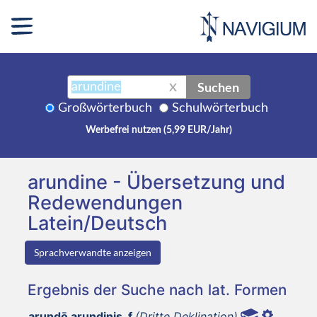
Suchen
X
Großwörterbuch
Schulwörterbuch
Werbefrei nutzen (5,99 EUR/Jahr)
arundine - Übersetzung und
Redewendungen
Latein/Deutsch
Sprachverwandte anzeigen
Ergebnis der Suche nach lat. Formen
arundō arundinis, f
(Dritte Deklination)