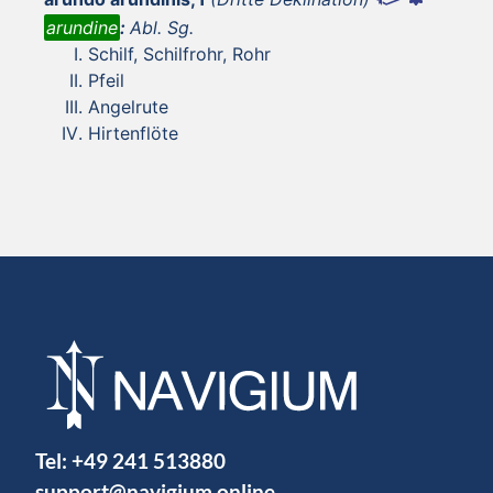
arundine
:
Abl. Sg.
Schilf, Schilfrohr, Rohr
Pfeil
Angelrute
Hirtenflöte
Tel:
+49 241 513880
support@navigium.online