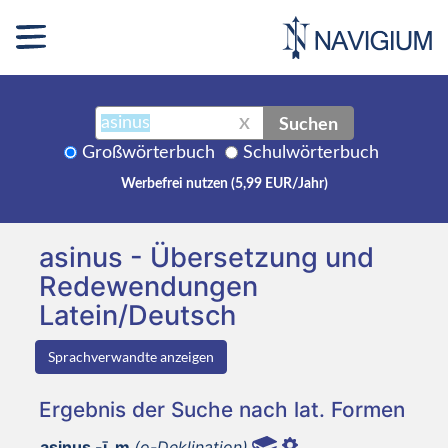
Suchen
X
Großwörterbuch
Schulwörterbuch
Werbefrei nutzen (5,99 EUR/Jahr)
asinus - Übersetzung und
Redewendungen
Latein/Deutsch
Sprachverwandte anzeigen
Ergebnis der Suche nach lat. Formen
asinus -ī, m
(o-Deklination)