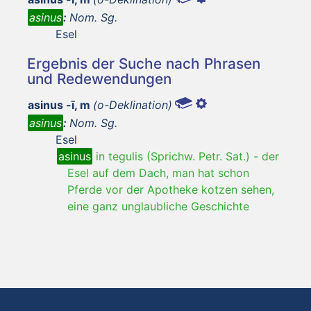
asinus
:
Nom. Sg.
Esel
Ergebnis der Suche nach Phrasen
und Redewendungen
asinus -ī, m
(o-Deklination)
asinus
:
Nom. Sg.
Esel
asinus
in tegulis (Sprichw. Petr. Sat.)
-
der
Esel auf dem Dach, man hat schon
Pferde vor der Apotheke kotzen sehen,
eine ganz unglaubliche Geschichte