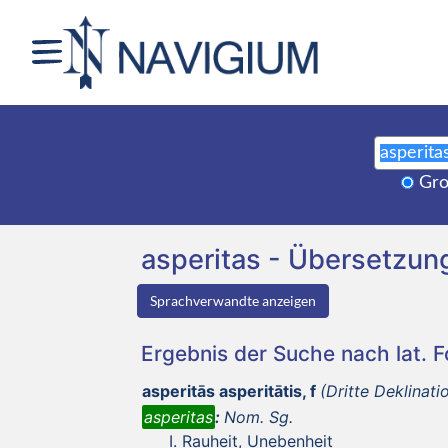
Gro
asperitas - Übersetzu
Sprachverwandte anzeigen
Ergebnis der Suche nach lat. 
asperitās asperitātis, f
(Dritte Deklinati
asperitas
:
Nom. Sg.
Rauheit, Unebenheit