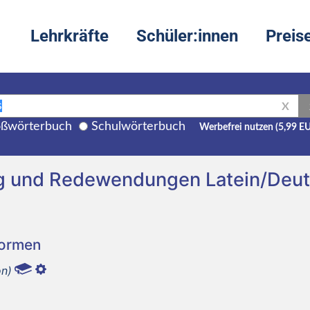
Lehrkräfte
Schüler:innen
Preis
X
ßwörterbuch
Schulwörterbuch
Werbefrei nutzen (5,99 E
ng und Redewendungen Latein/Deu
Formen
on)