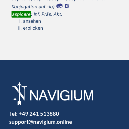
Konjugation auf -io)
aspicere
:
Inf. Präs. Akt.
ansehen
erblicken
Tel:
+49 241 513880
support@navigium.online