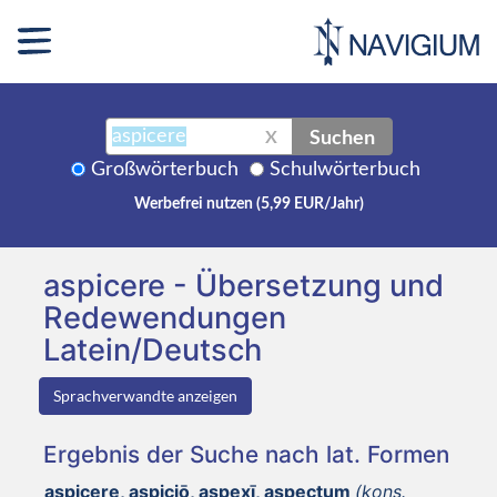
Suchen
X
Großwörterbuch
Schulwörterbuch
Werbefrei nutzen (5,99 EUR/Jahr)
aspicere - Übersetzung und
Redewendungen
Latein/Deutsch
Sprachverwandte anzeigen
Ergebnis der Suche nach lat. Formen
aspicere, aspiciō, aspexī, aspectum
(kons.