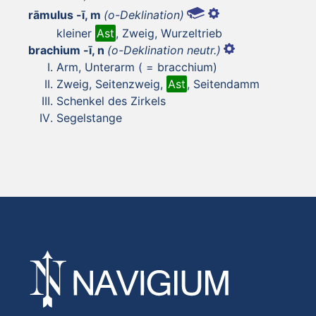
rāmulus -ī, m
(o-Deklination)
kleiner
Ast
, Zweig, Wurzeltrieb
brachium -ī, n
(o-Deklination neutr.)
Arm, Unterarm ( = bracchium)
Zweig, Seitenzweig,
Ast
, Seitendamm
Schenkel des Zirkels
Segelstange