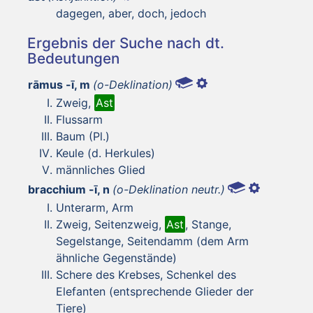
dagegen, aber, doch, jedoch
Ergebnis der Suche nach dt.
Bedeutungen
rāmus -ī, m
(o-Deklination)
Zweig,
Ast
Flussarm
Baum (Pl.)
Keule (d. Herkules)
männliches Glied
bracchium -ī, n
(o-Deklination neutr.)
Unterarm, Arm
Zweig, Seitenzweig,
Ast
, Stange,
Segelstange, Seitendamm (dem Arm
ähnliche Gegenstände)
Schere des Krebses, Schenkel des
Elefanten (entsprechende Glieder der
Tiere)