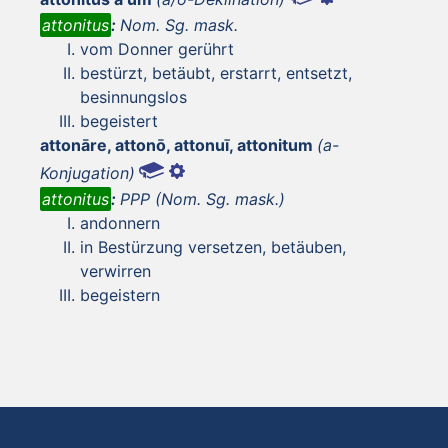
attonitus
:
Nom. Sg. mask.
vom Donner gerührt
bestürzt, betäubt, erstarrt, entsetzt,
besinnungslos
begeistert
attonāre, attonō, attonuī, attonitum
(a-
Konjugation)
attonitus
:
PPP (Nom. Sg. mask.)
andonnern
in Bestürzung versetzen, betäuben,
verwirren
begeistern