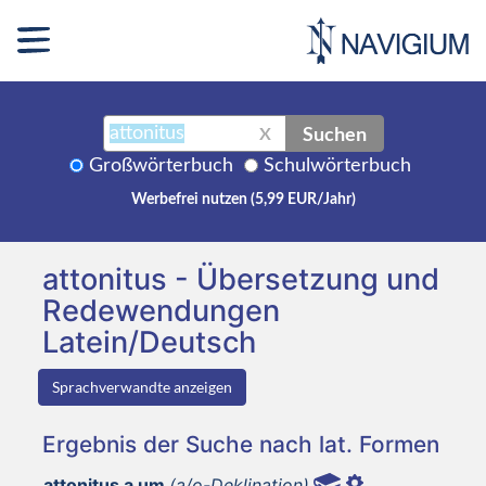
Suchen
X
Großwörterbuch
Schulwörterbuch
Werbefrei nutzen (5,99 EUR/Jahr)
attonitus - Übersetzung und
Redewendungen
Latein/Deutsch
Sprachverwandte anzeigen
Ergebnis der Suche nach lat. Formen
attonitus a um
(a/o-Deklination)