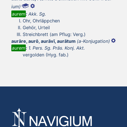
ium)
aurem
:
Akk. Sg.
Ohr, Ohrläppchen
Gehör, Urteil
Streichbrett (am Pflug: Verg.)
aurāre, aurō, aurāvī, aurātum
(a-Konjugation)
aurem
:
1. Pers. Sg. Präs. Konj. Akt.
vergolden (Hyg. fab.)