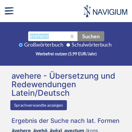
Suchen
X
Großwörterbuch
Schulwörterbuch
Werbefrei nutzen (5,99 EUR/Jahr)
avehere - Übersetzung und
Redewendungen
Latein/Deutsch
Sprachverwandte anzeigen
Ergebnis der Suche nach lat. Formen
āvehere, āvehō, āvēxī, avectum
(kons.