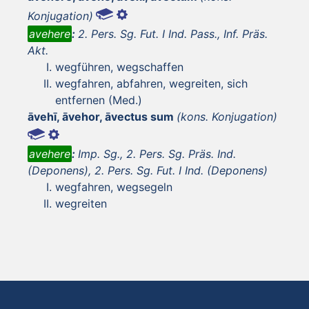
Konjugation)
avehere
:
2. Pers. Sg. Fut. I Ind. Pass., Inf. Präs.
Akt.
wegführen, wegschaffen
wegfahren, abfahren, wegreiten, sich
entfernen (Med.)
āvehī, āvehor, āvectus sum
(kons. Konjugation)
avehere
:
Imp. Sg., 2. Pers. Sg. Präs. Ind.
(Deponens), 2. Pers. Sg. Fut. I Ind. (Deponens)
wegfahren, wegsegeln
wegreiten