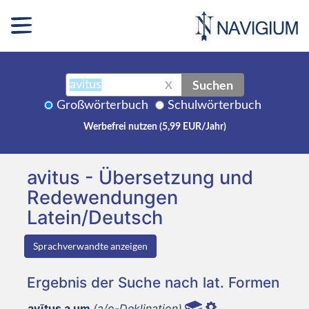
Suchen
X
Großwörterbuch
Schulwörterbuch
Werbefrei nutzen (5,99 EUR/Jahr)
avitus - Übersetzung und
Redewendungen
Latein/Deutsch
Sprachverwandte anzeigen
Ergebnis der Suche nach lat. Formen
avītus a um
(a/o-Deklination)