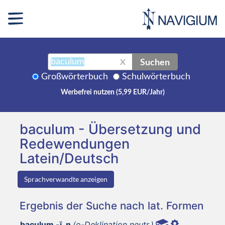
Suchen
X
Großwörterbuch
Schulwörterbuch
Werbefrei nutzen (5,99 EUR/Jahr)
baculum - Übersetzung und
Redewendungen
Latein/Deutsch
Sprachverwandte anzeigen
Ergebnis der Suche nach lat. Formen
baculum -ī, n
(o-Deklination neutr.)