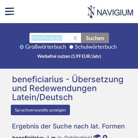
Suchen
X
Großwörterbuch
Schulwörterbuch
Werbefrei nutzen (5,99 EUR/Jahr)
beneficiarius - Übersetzung
und Redewendungen
Latein/Deutsch
Sprachverwandte anzeigen
Ergebnis der Suche nach lat. Formen
beneficiārius -ī, m
(o-Deklination)